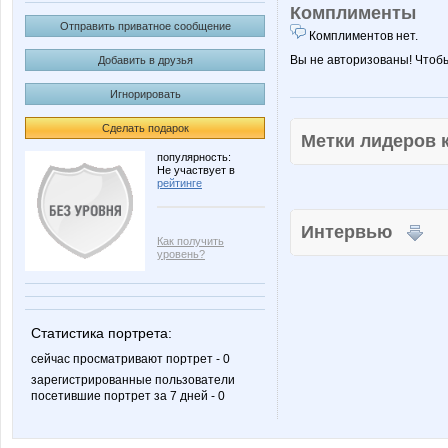
Комплименты
Отправить приватное сообщение
Комплиментов нет.
Вы не авторизованы! Чтоб
Добавить в друзья
Игнорировать
Сделать подарок
Метки лидеров
популярность:
Не участвует в
рейтинге
Интервью
Как получить
уровень?
Статистика портрета:
сейчас просматривают портрет - 0
зарегистрированные пользователи
посетившие портрет за 7 дней - 0